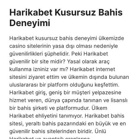
Harikabet Kusursuz Bahis
Deneyimi
Harikabet kusursuz bahis deneyimi ülkemizde
casino sitelerinin yasa dışı olması nedeniyle
güvenilirlikleri şüphelidir. Peki Harikabet
güvenilir bir site midir? Yasal olarak araç
kullanma izniniz var mı? Harikabet internet
sitesini ziyaret ettim ve ülkemin dışında bulunan
uluslararası bir platform olduğunu keşfettim.
Harikabet giriş, geniş bir müşteri yelpazesine
hizmet veren, dünya çapında tanınan ve lisanslı
bir bahis şirketi ve platformudur. Ülkem
Harikabet ehliyetini tanımıyor. Harikabet bahis
sitesi, yeraltı bahis pazarındaki en büyük ve en
güvenilir bahis sitelerinden biridir. Ünlü
Harikabet ve avantajlı oranlarına