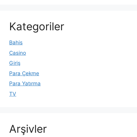
Kategoriler
Bahis
Casino
Giriş
Para Çekme
Para Yatırma
TV
Arşivler