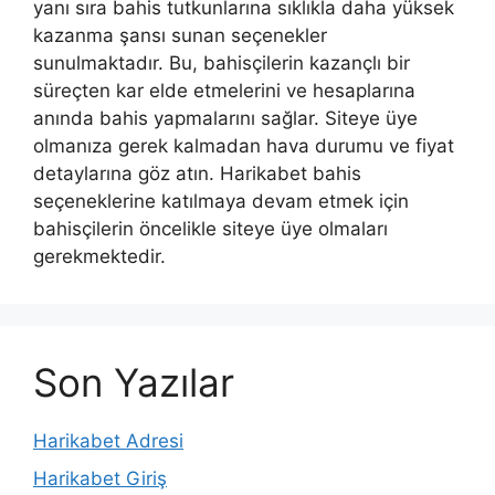
yanı sıra bahis tutkunlarına sıklıkla daha yüksek
kazanma şansı sunan seçenekler
sunulmaktadır. Bu, bahisçilerin kazançlı bir
süreçten kar elde etmelerini ve hesaplarına
anında bahis yapmalarını sağlar. Siteye üye
olmanıza gerek kalmadan hava durumu ve fiyat
detaylarına göz atın. Harikabet bahis
seçeneklerine katılmaya devam etmek için
bahisçilerin öncelikle siteye üye olmaları
gerekmektedir.
Son Yazılar
Harikabet Adresi
Harikabet Giriş