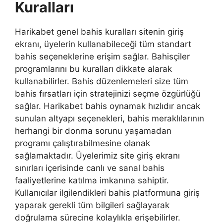
Kuralları
Harikabet genel bahis kuralları sitenin giriş
ekranı, üyelerin kullanabileceği tüm standart
bahis seçeneklerine erişim sağlar. Bahisçiler
programlarını bu kuralları dikkate alarak
kullanabilirler. Bahis düzenlemeleri size tüm
bahis fırsatları için stratejinizi seçme özgürlüğü
sağlar. Harikabet bahis oynamak hızlıdır ancak
sunulan altyapı seçenekleri, bahis meraklılarının
herhangi bir donma sorunu yaşamadan
programı çalıştırabilmesine olanak
sağlamaktadır. Üyelerimiz site giriş ekranı
sınırları içerisinde canlı ve sanal bahis
faaliyetlerine katılma imkanına sahiptir.
Kullanıcılar ilgilendikleri bahis platformuna giriş
yaparak gerekli tüm bilgileri sağlayarak
doğrulama sürecine kolaylıkla erişebilirler.