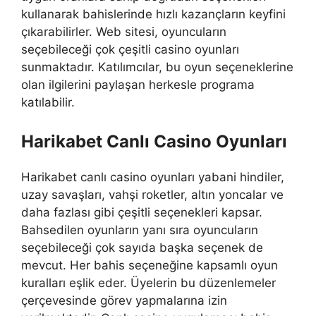
kullanarak bahislerinde hızlı kazançların keyfini
çıkarabilirler. Web sitesi, oyuncuların
seçebileceği çok çeşitli casino oyunları
sunmaktadır. Katılımcılar, bu oyun seçeneklerine
olan ilgilerini paylaşan herkesle programa
katılabilir.
Harikabet Canlı Casino Oyunları
Harikabet canlı casino oyunları yabani hindiler,
uzay savaşları, vahşi roketler, altın yoncalar ve
daha fazlası gibi çeşitli seçenekleri kapsar.
Bahsedilen oyunların yanı sıra oyuncuların
seçebileceği çok sayıda başka seçenek de
mevcut. Her bahis seçeneğine kapsamlı oyun
kuralları eşlik eder. Üyelerin bu düzenlemeler
çerçevesinde görev yapmalarına izin