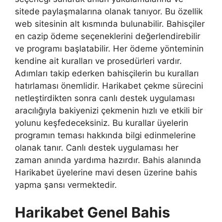
sitede paylaşmalarına olanak tanıyor. Bu özellik
web sitesinin alt kısmında bulunabilir. Bahisçiler
en cazip ödeme seçeneklerini değerlendirebilir
ve programı başlatabilir. Her ödeme yönteminin
kendine ait kuralları ve prosedürleri vardır.
Adımları takip ederken bahisçilerin bu kuralları
hatırlaması önemlidir. Harikabet çekme sürecini
netleştirdikten sonra canlı destek uygulaması
aracılığıyla bakiyenizi çekmenin hızlı ve etkili bir
yolunu keşfedeceksiniz. Bu kurallar üyelerin
programın teması hakkında bilgi edinmelerine
olanak tanır. Canlı destek uygulaması her
zaman anında yardıma hazırdır. Bahis alanında
Harikabet üyelerine mavi desen üzerine bahis
yapma şansı vermektedir.
Harikabet Genel Bahis