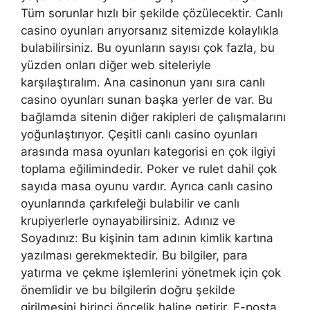
Tüm sorunlar hızlı bir şekilde çözülecektir. Canlı
casino oyunları arıyorsanız sitemizde kolaylıkla
bulabilirsiniz. Bu oyunların sayısı çok fazla, bu
yüzden onları diğer web siteleriyle
karşılaştıralım. Ana casinonun yanı sıra canlı
casino oyunları sunan başka yerler de var. Bu
bağlamda sitenin diğer rakipleri de çalışmalarını
yoğunlaştırıyor. Çeşitli canlı casino oyunları
arasında masa oyunları kategorisi en çok ilgiyi
toplama eğilimindedir. Poker ve rulet dahil çok
sayıda masa oyunu vardır. Ayrıca canlı casino
oyunlarında çarkıfeleği bulabilir ve canlı
krupiyerlerle oynayabilirsiniz. Adınız ve
Soyadınız: Bu kişinin tam adının kimlik kartına
yazılması gerekmektedir. Bu bilgiler, para
yatırma ve çekme işlemlerini yönetmek için çok
önemlidir ve bu bilgilerin doğru şekilde
girilmesini birinci öncelik haline getirir. E-posta