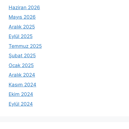
Haziran 2026
Mayıs 2026
Aralık 2025
Eylül 2025
Temmuz 2025
Şubat 2025
Ocak 2025
Aralık 2024
Kasım 2024
Ekim 2024
Eylül 2024