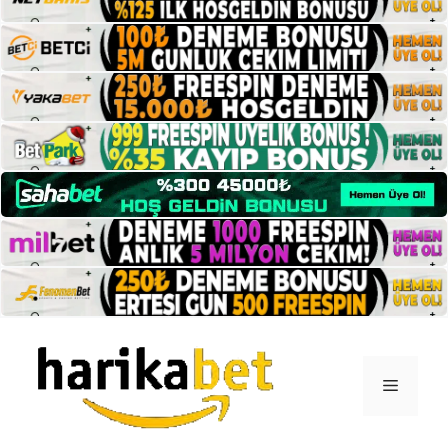
İçeriğe
atla
Menü