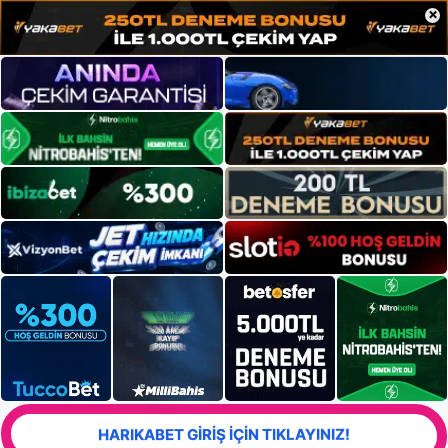
×
HARIKABET GİRİŞ İÇİN TIKLAYINIZ!