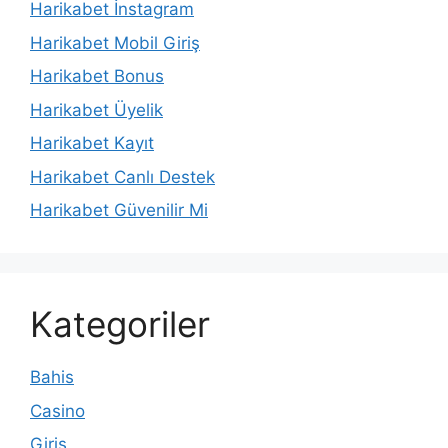
Harikabet İnstagram
Harikabet Mobil Giriş
Harikabet Bonus
Harikabet Üyelik
Harikabet Kayıt
Harikabet Canlı Destek
Harikabet Güvenilir Mi
Kategoriler
Bahis
Casino
Giriş