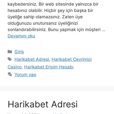
kaybedersiniz. Bir web sitesinde yalnızca bir
hesabınız olabilir. Hiçbir şey için başka bir
üyeliğe sahip olamazsınız. Zaten üye
olduğunuzu unutursanız üyeliğinizi
sonlandırabilirsiniz. Bunu yapmak için müşteri …
Devamını oku
Kategoriler
Giriş
Etiketler
Harikabet Adresi
,
Harikabet Çevrimiçi
Casino
,
Harikabet Erişim Hesabı
Yorum yap
Harikabet Adresi