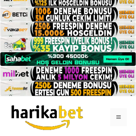
İçeriğe
atla
Menü