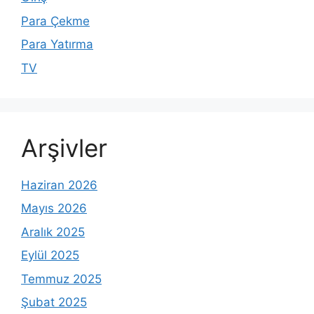
Para Çekme
Para Yatırma
TV
Arşivler
Haziran 2026
Mayıs 2026
Aralık 2025
Eylül 2025
Temmuz 2025
Şubat 2025