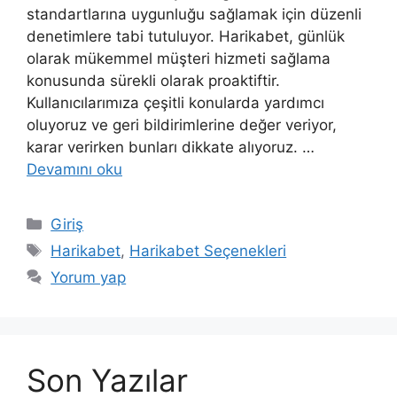
standartlarına uygunluğu sağlamak için düzenli
denetimlere tabi tutuluyor. Harikabet, günlük
olarak mükemmel müşteri hizmeti sağlama
konusunda sürekli olarak proaktiftir.
Kullanıcılarımıza çeşitli konularda yardımcı
oluyoruz ve geri bildirimlerine değer veriyor,
karar verirken bunları dikkate alıyoruz. …
Devamını oku
Kategoriler
Giriş
Etiketler
Harikabet
,
Harikabet Seçenekleri
Yorum yap
Son Yazılar