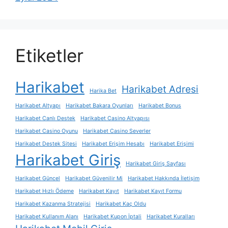
Etiketler
Harikabet
Harikabet Adresi
Harika Bet
Harikabet Altyapı
Harikabet Bakara Oyunları
Harikabet Bonus
Harikabet Canlı Destek
Harikabet Casino Altyapısı
Harikabet Casino Oyunu
Harikabet Casino Severler
Harikabet Destek Sitesi
Harikabet Erişim Hesabı
Harikabet Erişimi
Harikabet Giriş
Harikabet Giriş Sayfası
Harikabet Güncel
Harikabet Güvenilir Mi
Harikabet Hakkında İletişim
Harikabet Hızlı Ödeme
Harikabet Kayıt
Harikabet Kayıt Formu
Harikabet Kazanma Stratejisi
Harikabet Kaç Oldu
Harikabet Kullanım Alanı
Harikabet Kupon İptali
Harikabet Kuralları