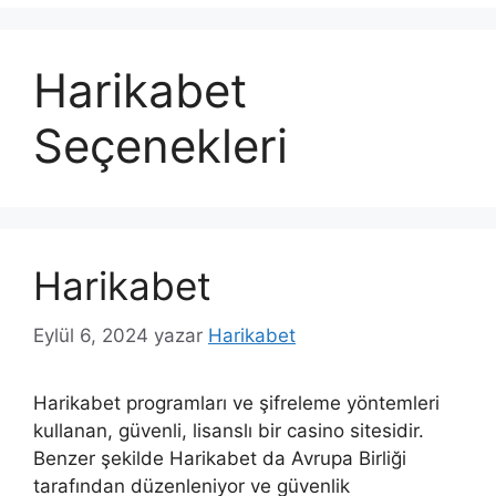
Harikabet
Seçenekleri
Harikabet
Eylül 6, 2024
yazar
Harikabet
Harikabet programları ve şifreleme yöntemleri
kullanan, güvenli, lisanslı bir casino sitesidir.
Benzer şekilde Harikabet da Avrupa Birliği
tarafından düzenleniyor ve güvenlik