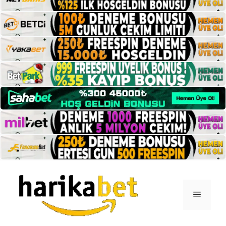
İçeriğe
atla
Menü