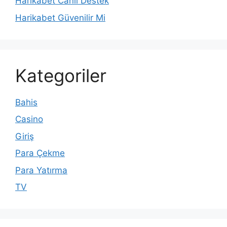
Harikabet Canlı Destek
Harikabet Güvenilir Mi
Kategoriler
Bahis
Casino
Giriş
Para Çekme
Para Yatırma
TV