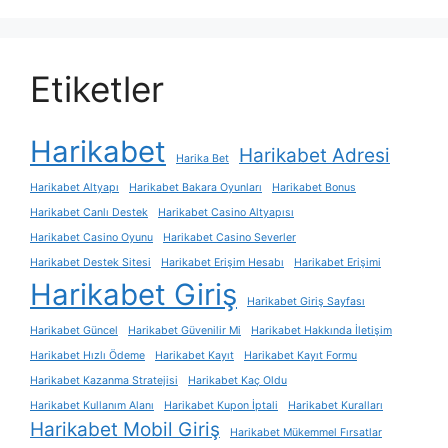
Etiketler
Harikabet
Harikabet Adresi
Harika Bet
Harikabet Altyapı
Harikabet Bakara Oyunları
Harikabet Bonus
Harikabet Canlı Destek
Harikabet Casino Altyapısı
Harikabet Casino Oyunu
Harikabet Casino Severler
Harikabet Destek Sitesi
Harikabet Erişim Hesabı
Harikabet Erişimi
Harikabet Giriş
Harikabet Giriş Sayfası
Harikabet Güncel
Harikabet Güvenilir Mi
Harikabet Hakkında İletişim
Harikabet Hızlı Ödeme
Harikabet Kayıt
Harikabet Kayıt Formu
Harikabet Kazanma Stratejisi
Harikabet Kaç Oldu
Harikabet Kullanım Alanı
Harikabet Kupon İptali
Harikabet Kuralları
Harikabet Mobil Giriş
Harikabet Mükemmel Fırsatlar