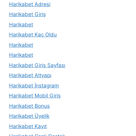
Harikabet Adresi
Harikabet Giriş
Harikabet
Harikabet Kaç Oldu
Harikabet
Harikabet
Harikabet Giriş Sayfası
Harikabet Altyapı
Harikabet İnstagram
Harikabet Mobil Giriş
Harikabet Bonus
Harikabet Üyelik
Harikabet Kayıt