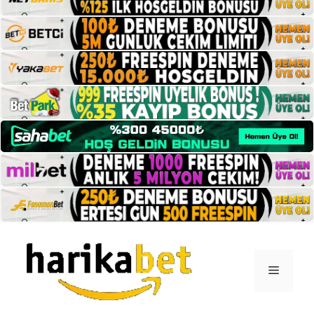
İçeriğe
atla
Menü